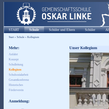
START
Schule
Schüler und Eltern
Schüler
Ab
Start
»
Schule
»
Kollegium
Mehr:
Unser Kollegium
Anfahrt
Konzept
Schulleitung
Kollegium
Schulsozialarbeit
Gesamtkonferenz
Historisches
Förderverein
Anmeldung: