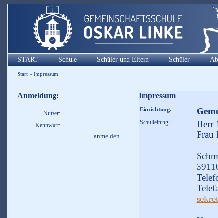
START
Schule
Schüler und Eltern
Schüler
Ab
Start
»
Impressum
Anmeldung:
Impressum
Einrichtung:
Geme
Nutzer:
Schulleitung:
Herr 
Kennwort:
Frau 
Schme
3911
Telef
Telef
sekre