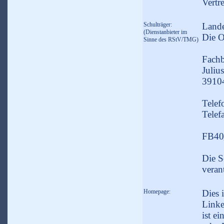
Vertr
Schulträger:
Lande
(Dienstanbieter im
Die O
Sinne des RStV/TMG)
Fachb
Juliu
3910
Telef
Telef
FB40
Die S
veran
Homepage:
Dies 
Linke
ist e