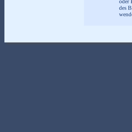
oder 
des B
wend