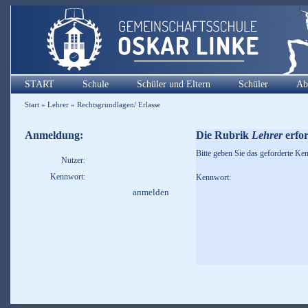
START
Schule
Schüler und Eltern
Schüler
Ab
Start
»
Lehrer
»
Rechtsgrundlagen/ Erlasse
Anmeldung:
Die Rubrik
Lehrer
erfor
Bitte geben Sie das geforderte Ken
Nutzer:
Kennwort:
Kennwort: