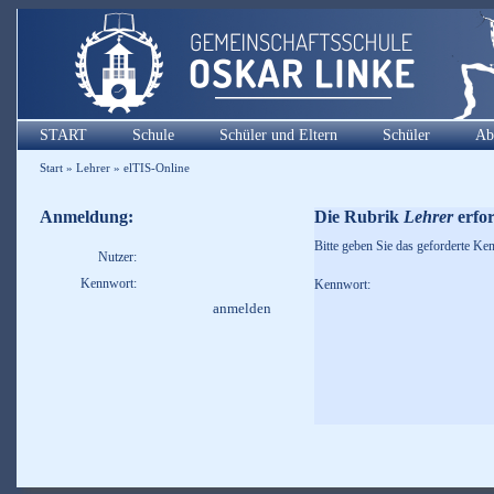
START
Schule
Schüler und Eltern
Schüler
Ab
Start
»
Lehrer
»
elTIS-Online
Anmeldung:
Die Rubrik
Lehrer
erfor
Bitte geben Sie das geforderte Ken
Nutzer:
Kennwort:
Kennwort: